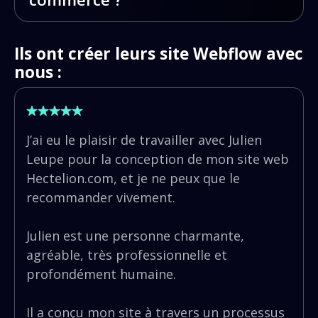
phase qui allonge le plus souvent les
d'une stratégie de contenu dans la durée :
délais est la fourniture des contenus côté
Webflow propose une solution e-
articles de blog, pages thématiques,
client : textes, photos, témoignages. Nous
commerce native adaptée aux catalogues
Ils ont créer leurs site Webflow avec
netlinking. Nous pouvons vous
vous accompagnons sur cette étape avec
de taille moyenne. Pour des projets e-
nous :
accompagner sur ce volet en option.
un guide de contenu fourni en début de
commerce complexes avec des milliers de
projet.
références, une intégration ERP ou une
gestion avancée des stocks, nous
J’ai eu le plaisir de travailler avec Julien
orientons vers des solutions spécialisées
Leupe pour la conception de mon site web
comme Prestashop ou Shopify.
Hectelion.com, et je ne peux que le
recommander vivement.
Julien est une personne charmante,
agréable, très professionnelle et
profondément humaine.
Il a conçu mon site à travers un processus